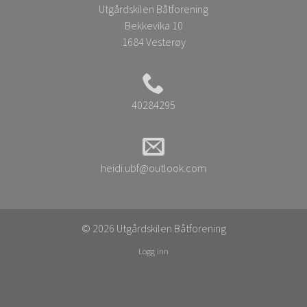
Utgårdskilen Båtforening
Bekkevika 10
1684 Vesterøy
40284295
heidi.ubf@outlook.com
© 2026 Utgårdskilen Båtforening
Logg inn