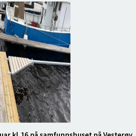
uar kl.16 på samfunnshuset på Vesterøy.