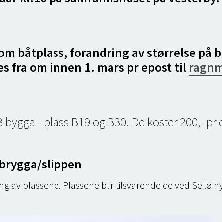
om båtplass, forandring av størrelse på b
s fra om innen 1. mars pr epost til
ragnm
 B bygga - plass B19 og B30. De koster 200,- pr
-brygga/slippen
g av plassene. Plassene blir tilsvarende de ved Seilø h