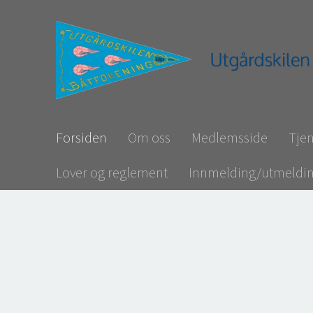
Forsiden
Om oss
Medlemsside
Tjen
Lover og reglement
Innmelding/utmeldi