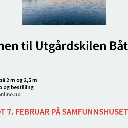
n til Utgårdskilen Bå
 på 2 m og 2,5 m
 og bestilling
nline.no
DT 7. FEBRUAR PÅ SAMFUNNSHUSE