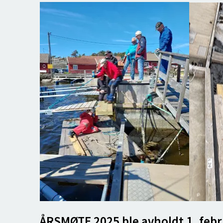
ÅRSMØTE 2025 ble avholdt 1. febr