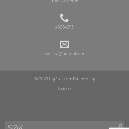
1684 Vesterøy
40284295
heidi.ubf@outlook.com
© 2026 Utgårdskilen Båtforening
Logg inn