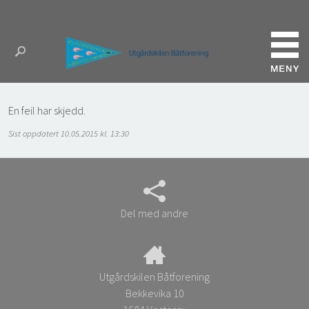
En feil har skjedd.
Sist oppdatert 10.05.2015 kl. 13:30
Del med andre
Utgårdskilen Båtforening
Bekkevika 10