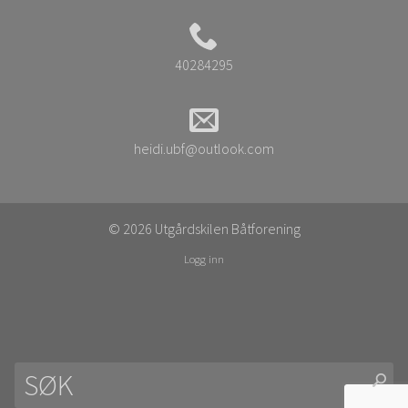
40284295
heidi.ubf@outlook.com
© 2026 Utgårdskilen Båtforening
Logg inn